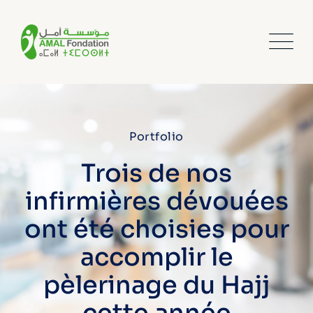
Portfolio
Trois de nos
infirmières dévouées
ont été choisies pour
accomplir le
pèlerinage du Hajj